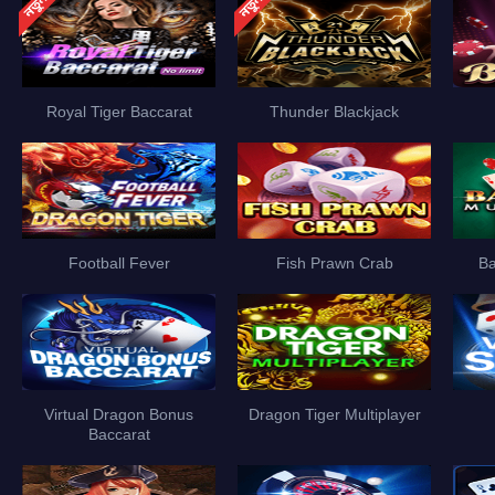
Royal Tiger Baccarat
Thunder Blackjack
Football Fever
Fish Prawn Crab
Ba
Virtual Dragon Bonus
Dragon Tiger Multiplayer
Baccarat