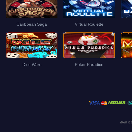
Caribbean Saga
Virtual Roulette
Dice Wars
Poker Paradice
কপিরাইট © 