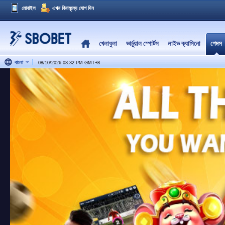
মোবাইল
এখন বিনামূল্যে যোগ দিন
খেলাধুলা
ভার্চুয়াল স্পোর্টস
লাইভ ক্যাসিনো
গেমস
বাংলা
08/10/2026 03:32 PM
GMT
+
8