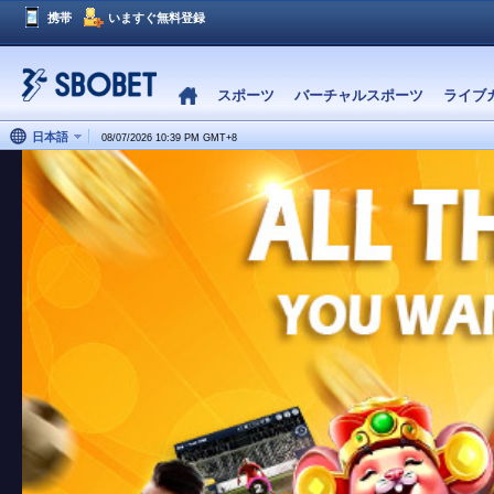
携帯
いますぐ無料登録
スポーツ
バーチャルスポーツ
ライブ
日本語
08/07/2026 10:39 PM
GMT
+
8